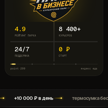
4.9
8 400+
РЕЙТИНГ ПАРКА
КУРЬЕРОВ
24/7
0 ₽
ПОДДЕРЖКА
СТАРТ
point·299
яндекс еда
0 000 ₽ в день
термосумка бесплатно