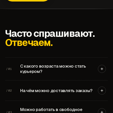
Часто спрашивают.
Отвечаем.
С какого возраста можно стать
/
01
курьером?
С 18 лет — в большинстве городов. В
отдельных регионах принимаем с 16 лет,
На чём можно доставлять заказы?
/
02
уточняй в чате поддержки.
Пешком, на велосипеде, самокате или
Можно работать в свободное
автомобиле. С транспортом доход выше — у
/
03