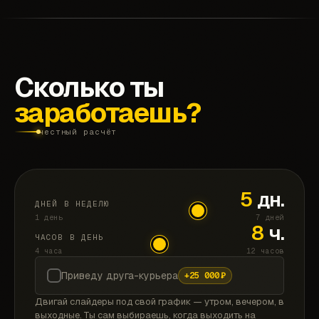
Сколько ты
заработаешь?
честный расчёт
5
дн.
ДНЕЙ В НЕДЕЛЮ
1 день
7 дней
8
ч.
ЧАСОВ В ДЕНЬ
4 часа
12 часов
Приведу друга-курьера
+
25 000
₽
Двигай слайдеры под свой график — утром, вечером, в
выходные. Ты сам выбираешь, когда выходить на