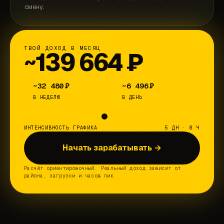
смену.
ТВОЙ ДОХОД В МЕСЯЦ
~
139 664
₽
~
32 480
₽
~
6 496
₽
В НЕДЕЛЮ
В ДЕНЬ
ИНТЕНСИВНОСТЬ ГРАФИКА
5
ДН ·
8
Ч
Начать зарабатывать →
Расчёт ориентировочный. Реальный доход зависит от
района, загрузки и часов пик.